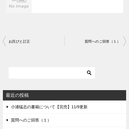
投
お詫びと訂正
質問へのご回答（１）
稿
ナ
ビ
ゲ
ー
シ
最近の投稿
ョ
小浦猛志の書籍について【完売】11/9更新
ン
質問へのご回答（１）